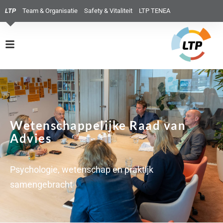
LTP
Team & Organisatie
Safety & Vitaliteit
LTP TENEA
Wetenschappelijke Raad van
Advies
Psychologie, wetenschap en praktijk
samengebracht