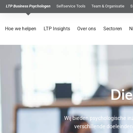
LTP Business Psychologen
Selfservice Tools
Team & Organisatie
S
Hoe we helpen
LTP Insights
Over ons
Sectoren
N
Die
Wij bieden psychologische in
verschillende doeleinden