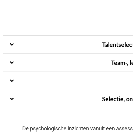
Talentselec
Team-, l
Selectie, o
De psychologische inzichten vanuit een assessm