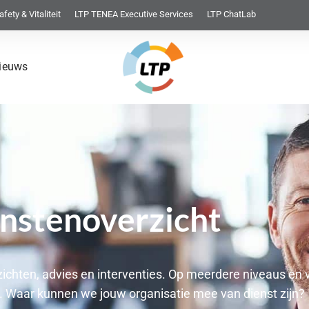
afety & Vitaliteit
LTP TENEA Executive Services
LTP ChatLab
ieuws
nstenoverzicht
zichten, advies en interventies. Op meerdere niveaus en 
. Waar kunnen we jouw organisatie mee van dienst zijn?