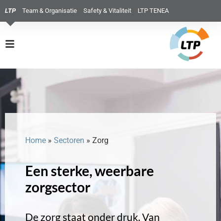
LTP
Team & Organisatie
Safety & Vitaliteit
LTP TENEA
Home
»
Sectoren
»
Zorg
Een sterke, weerbare
zorgsector
De zorg staat onder druk. Van