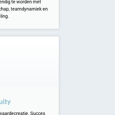
endig te worden met
rschap, teamdynamiek en
ling.
uity
m waardecreatie. Succes