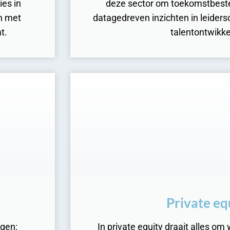
ies in
deze sector om toekomstbest
n met
datagedreven inzichten in leide
t.
talentontwikke
Private eq
ngen:
In private equity draait alles o