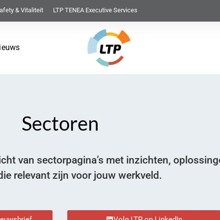
afety & Vitaliteit
LTP TENEA Executive Services
ieuws
Sectoren
zicht van sectorpagina’s met inzichten, oplossin
ie relevant zijn voor jouw werkveld.
ieuwsbrief
Volg LTP op LinkedIn