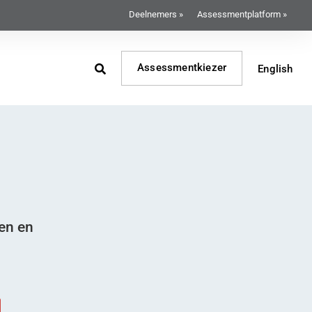
Deelnemers »
Assessmentplatform »
Assessmentkiezer
English
gen en