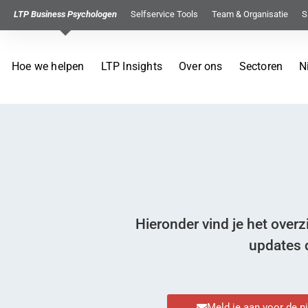
LTP Business Psychologen
Selfservice Tools
Team & Organisatie
S
Hoe we helpen
LTP Insights
Over ons
Sectoren
N
Hieronder vind je het over
updates d
Meld je aan voor de n