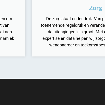
Zorg
agen om
De zorg staat onder druk. Van p
t van
toenemende regeldruk en verande
et aan
de uitdagingen zijn groot. Met
dynamiek
expertise en data helpen wij zorg
wendbaarder en toekomstbest