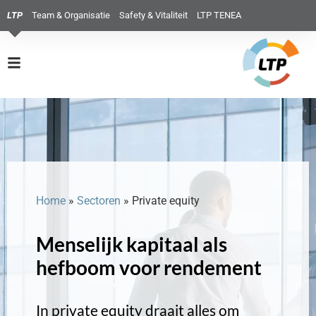
LTP
Team & Organisatie
Safety & Vitaliteit
LTP TENEA
Home
»
Sectoren
»
Private equity
Menselijk kapitaal als
hefboom voor rendement
In private equity draait alles om