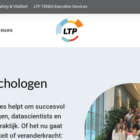
afety & Vitaliteit
LTP TENEA Executive Services
ieuws
ychologen
ies helpt om succesvol
n, datascientists en
ktijk. Of het nu gaat
teit of veranderkracht: