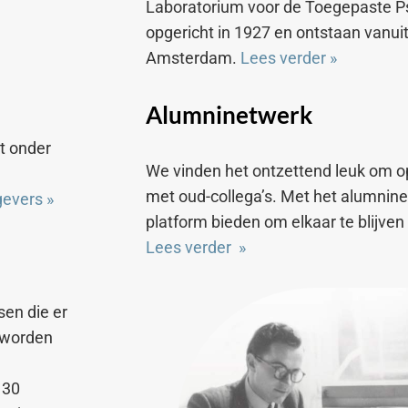
Laboratorium voor de Toegepaste Psy
opgericht in 1927 en ontstaan vanuit 
Amsterdam.
Lees verder
»
Alumninetwerk
n
t onder
We vinden het ontzettend leuk om o
met oud-collega’s. Met het alumnin
tgevers
»
platform bieden om elkaar te blijven
Lees verder
»
sen die er
 worden
130