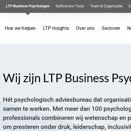
LTP Business Psychologen
Selfservice Tools
Team & Organisatie
S
Hoe we helpen
LTP Insights
Over ons
Sectoren
N
Wij zijn LTP Business Ps
Hét psychologisch adviesbureau dat organisat
samen te werken. Met meer dan 100 psychologe
professionals combineren wij wetenschap en pra
om presteren onder druk, leiderschap, inclusivi