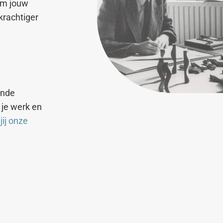
om jouw
krachtiger
ende
n je werk en
jij onze