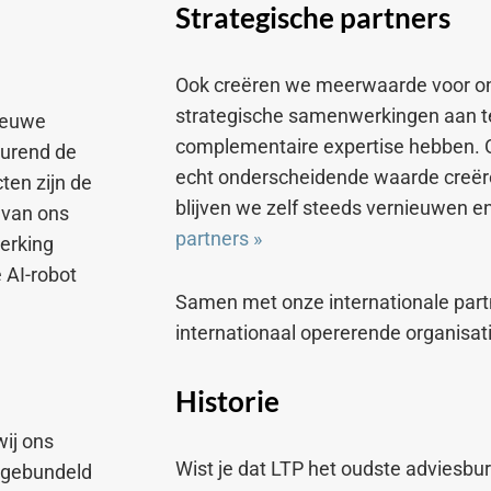
Strategische partners
Ook creëren we meerwaarde voor o
strategische samenwerkingen aan te
nieuwe
complementaire expertise hebben.
durend de
echt onderscheidende waarde creër
ten zijn de
blijven we zelf steeds vernieuwen e
 van ons
partners
»
erking
 AI-robot
Samen met onze internationale part
internationaal opererende organisat
Historie
ij ons
Wist je dat LTP het oudste adviesbu
s gebundeld