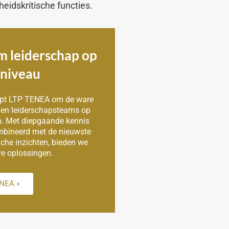
gheidskritische functies.
 leiderschap op
 niveau
elpt LTP TENEA om de ware
rs en leiderschapsteams op
en. Met diepgaande kennis
bineerd met de nieuwste
che inzichten, bieden we
ve oplossingen.
ENEA »