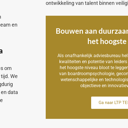
ontwikkeling van talent binnen veili
n
 team en
Bouwen aan duurzaam
het hoogste
a
Als onafhankelijk adviesbureau h
kwaliteiten en potentie van leide
het hoogste niveau bloot te legg
es om
van boardroompsychologie, gecom
 tijd. We
wetenschappelijke en technologis
gdurig
objectieve en innovatie
 en data
ve
Ga naar LTP T
n