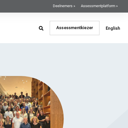
Deelnemers »
Assessmentplatform »
Assessmentkiezer
English