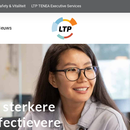
afety & Vitaliteit
LTP TENEA Executive Services
ieuws
 sterkere
fectievere