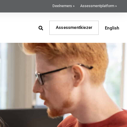
Deelnemers »
Assessmentplatform »
Assessmentkiezer
English