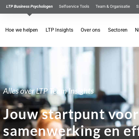
LTP Business Psychologen
Selfservice Tools
Team & Organisatie
S
Hoe we helpen
LTP Insights
Over ons
Sectoren
N
Alles over LTP Team Insights
Jouw startpunt voor
samenwerking en ef