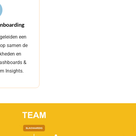
onboarding
geleiden een
loop samen de
jkheden en
 dashboards &
am Insights.