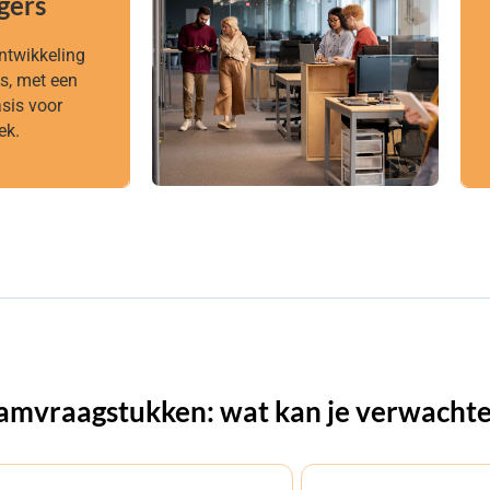
gers
gers
ntwikkeling
ntwikkeling
es, met een
es, met een
sis voor
sis voor
ek.
ek.
teamvraagstukken: wat kan je verwacht