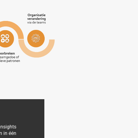
Insights
n in één