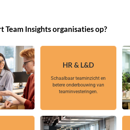
t Team Insights organisaties op?
HR & L&D
HR & L&D
Schaalbaar teaminzicht en
Schaalbaar teaminzicht en
betere onderbouwing van
betere onderbouwing van
teaminvesteringen.
teaminvesteringen.