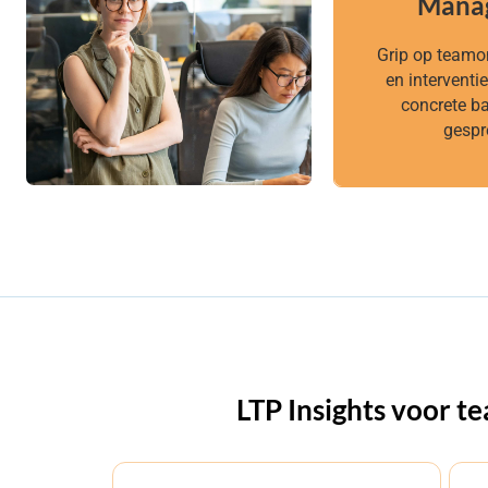
Mana
Mana
Grip op teamo
Grip op teamo
en interventi
en interventi
concrete ba
concrete ba
gespr
gespr
LTP Insights voor 