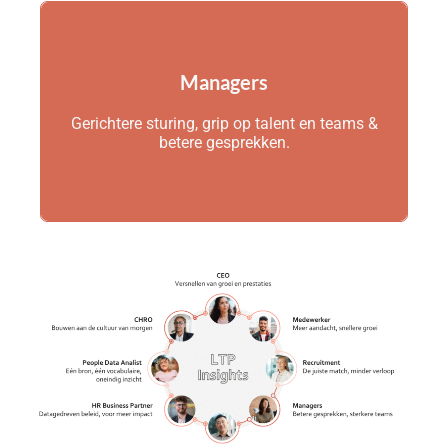
Managers
Managers
Gerichtere sturing, grip op talent en teams &
Gerichtere sturing, grip op talent en teams &
betere gesprekken.
betere gesprekken.