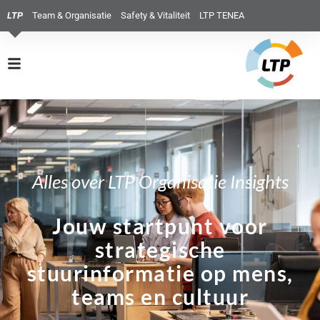
LTP
Team & Organisatie
Safety & Vitaliteit
LTP TENEA
Alles over LTP Organisatie Insights
Jouw startpunt voor
strategische
stuurinformatie op mens,
teams en cultuur