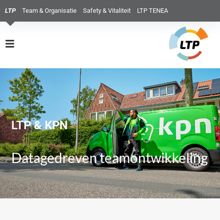
LTP
Team & Organisatie
Safety & Vitaliteit
LTP TENEA
LTP & KPN
Datagedreven teamontwikkeling