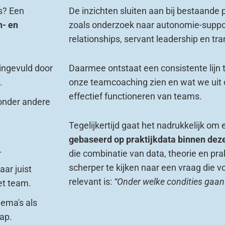
s? Een
De inzichten sluiten aan bij bestaande 
n- en
zoals onderzoek naar autonomie-suppor
relationships, servant leadership en tr
ingevuld door
Daarmee ontstaat een consistente lijn 
.
onze teamcoaching zien en wat we uit 
effectief functioneren van teams.
onder andere
Tegelijkertijd gaat het nadrukkelijk om
gebaseerd op praktijkdata binnen deze
.
die combinatie van data, theorie en pra
scherper te kijken naar een vraag die v
aar juist
relevant is:
“Onder welke condities gaan
et team.
hema's als
ap.