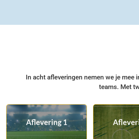
In acht afleveringen nemen we je mee i
teams. Met tw
Richting geven
Talent wi
Aflevering 1
Aflever
zonder het spel zelf
wedstrijde
te willen spelen
syste