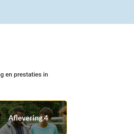
 en prestaties in
Aflevering 4
De trainer speelt
niet mee