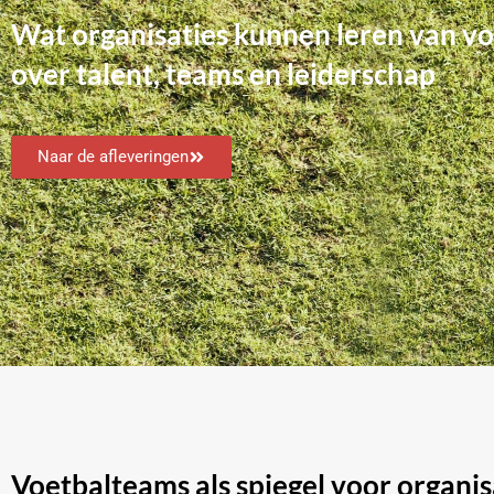
Wat organisaties kunnen leren van v
over talent, teams en leiderschap
Naar de afleveringen
Voetbalteams als spiegel voor organis