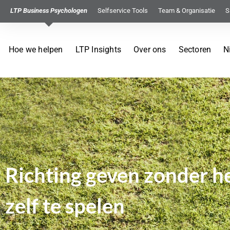
LTP Business Psychologen
Selfservice Tools
Team & Organisatie
S
Hoe we helpen
LTP Insights
Over ons
Sectoren
N
Richting geven zonder he
zelf te spelen