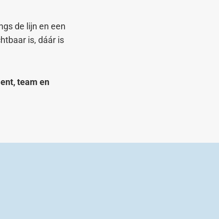
gs de lijn en een
tbaar is, dáár is
lent, team en