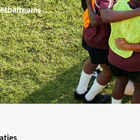
oetbalteams
aties