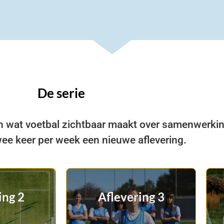
De serie
n wat voetbal zichtbaar maakt over samenwerking
ee keer per week een nieuwe aflevering.
nt geen
ing 2
Aflevering 3
Volgen is iets anders
n zonder
dan volgzaam zijn
em