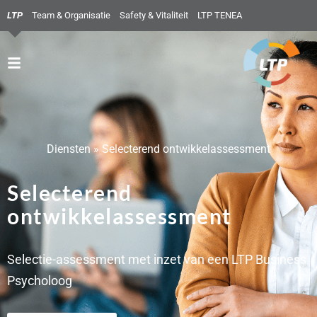
LTP
Team & Organisatie
Safety & Vitaliteit
LTP TENEA
Diensten
»
Selecterend ontwikkelassessment
Selecterend
ontwikkelassessment
Selectie-assessment met inzet van een LTP Business
Psycholoog