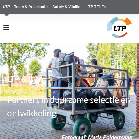
LTP
Team & Organisatie
Safety & Vitaliteit
LTP TENEA
LTP & COA
Partners in duurzame selectie en
ontwikkeling
Fotograaf: Marja Poldermans