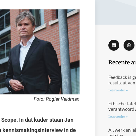
Recente a
Feedback is g
resultaat van
Lees verder »
Foto: Rogier Veldman
Ethische tafel
verantwoord 
Lees verder »
Scope. In dat kader staan Jan
n kennismakingsinterview in de
AI, werk en l
botsing