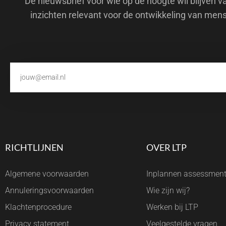
Dé nieuwsbrief voor wie op de hoogte wil blijven v
inzichten relevant voor de ontwikkeling van men
RICHTLIJNEN
OVER LTP
Algemene voorwaarden
Inplannen assessmen
Annuleringsvoorwaarden
Wie zijn wij?
Klachtenprocedure
Werken bij LTP
Privacy statement
Veelgestelde vragen