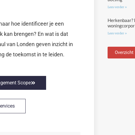
Lees verder »
Herkenbaar? D
aar hoe identificeer je een
woningcorpora
jk kan brengen? En wat is dat
Lees verder »
aul van Londen geven inzicht in
Overzicht
 de toekomst in te leiden.
nagement Scope
ervices