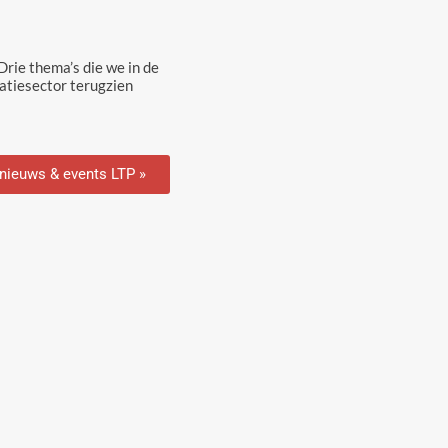
rie thema’s die we in de
tiesector terugzien
 nieuws & events LTP »