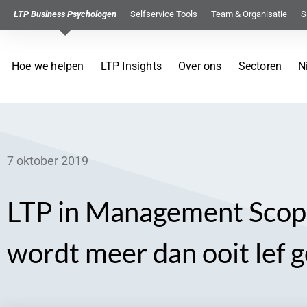
LTP Business Psychologen
Selfservice Tools
Team & Organisatie
S
Hoe we helpen
LTP Insights
Over ons
Sectoren
N
7 oktober 2019
LTP in Management Scope
wordt meer dan ooit lef 