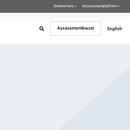
Deelnemers »
Assessmentplatform »
Assessmentkiezer
English