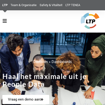
LTP
Team & Organisatie
Safety & Vitaliteit
LTP TENEA
Diensten
»
Dashboards
Haal het maximale uit je
People Data
Vraag een demo aan