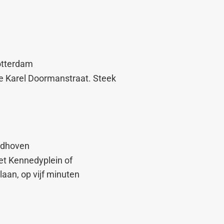
otterdam
de Karel Doormanstraat. Steek
ndhoven
et Kennedyplein of
laan, op vijf minuten