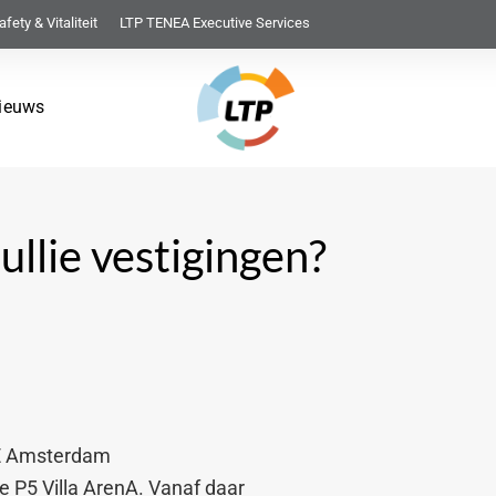
afety & Vitaliteit
LTP TENEA Executive Services
ieuws
ullie vestigingen?
HE Amsterdam
e P5 Villa ArenA. Vanaf daar