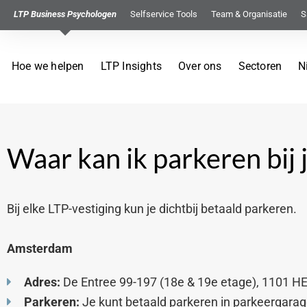
LTP Business Psychologen
Selfservice Tools
Team & Organisatie
S
Hoe we helpen
LTP Insights
Over ons
Sectoren
N
Waar kan ik parkeren bij j
Bij elke LTP-vestiging kun je dichtbij betaald parkeren.
Amsterdam
Adres:
De Entree 99-197 (18e & 19e etage), 1101 
Parkeren:
Je kunt betaald parkeren in parkeergarag