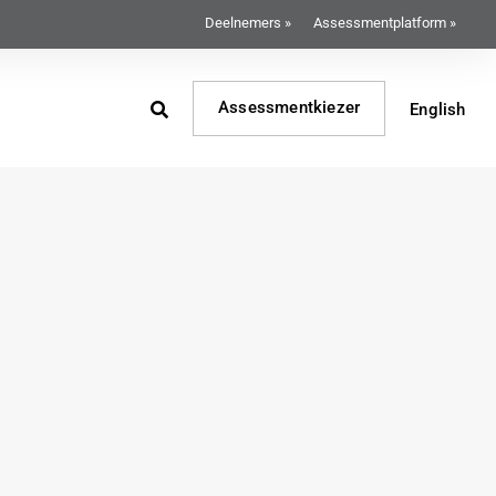
Deelnemers »
Assessmentplatform »
Assessmentkiezer
English