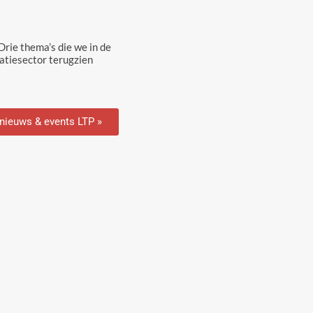
rie thema’s die we in de
tiesector terugzien
 nieuws & events LTP »