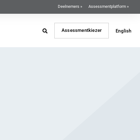
Deelnemers »
Assessmentplatform »
Assessmentkiezer
English