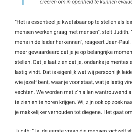
creëren om in openheid te kunnen evalu
“Het is essentieel je kwetsbaar op te stellen als le
mensen werken graag met mensen”, stelt Judith. 
mens in de leider herkennen”, reageert Jean-Paul
meer gewaardeerd dat je je op belangrijke momen
stellen. Dat je laat zien dat je, ondanks je merites 
lastig vindt. Dat is eigenlijk wat wij persoonlijk l
wie jezelf bent, waar je voor staat, wat je lastig vi
vechten. We worden met z’n allen wantrouwend als
te zien en te horen krijgen. Wij zijn ook op zoek naa
je makkelijker verhouden tot diegene. Het gaat om
Judith: “Ja, de eerste vraag die mensen zichzelf stel