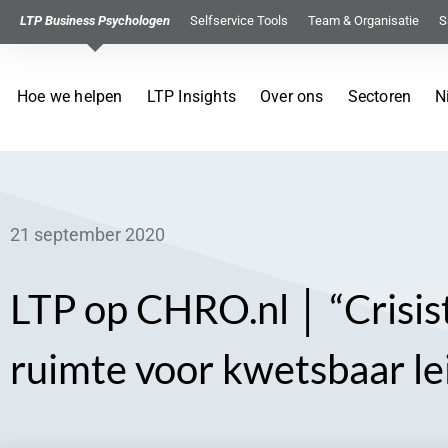
LTP Business Psychologen
Selfservice Tools
Team & Organisatie
S
Hoe we helpen
LTP Insights
Over ons
Sectoren
N
21 september 2020
LTP op CHRO.nl │ “Crisist
ruimte voor kwetsbaar le