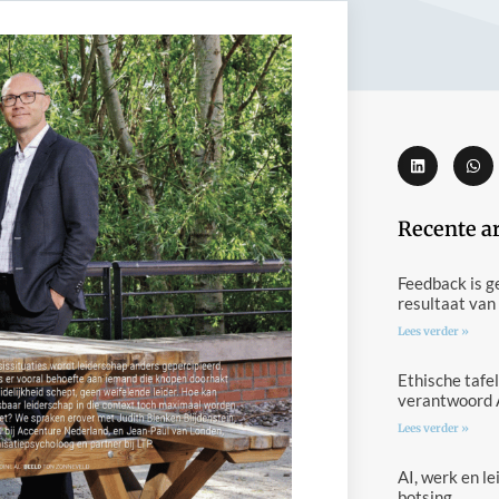
Recente a
Feedback is g
resultaat van
Lees verder »
Ethische tafel
verantwoord 
Lees verder »
AI, werk en l
botsing