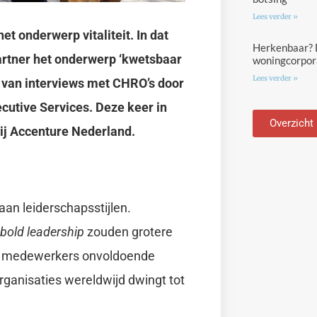
Lees verder »
t onderwerp vitaliteit. In dat
Herkenbaar? D
artner het onderwerp ‘kwetsbaar
woningcorpora
Lees verder »
 van interviews met CHRO’s door
cutive Services. Deze keer in
Overzicht
ij Accenture Nederland.
 aan leiderschapsstijlen.
bold leadership
zouden grotere
en medewerkers onvoldoende
 organisaties wereldwijd dwingt tot