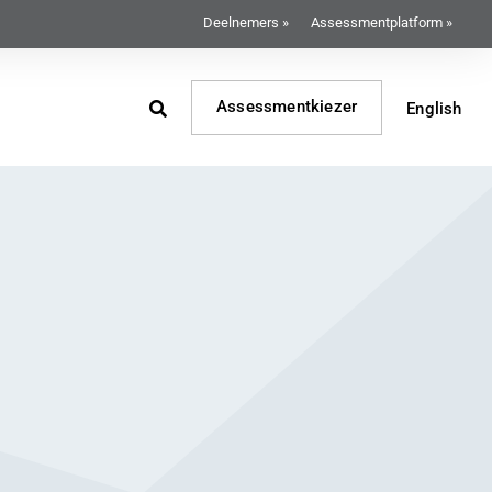
Deelnemers »
Assessmentplatform »
Assessmentkiezer
English