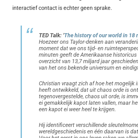
interactief contact is echter geen sprake.
TED Talk: ‘
The history of our world in 18
Hoezeer ons
Taylor-denken
aan verandering
moment dat we ons tijd- en ruimteperspect
minuten geeft de Amerikaanse historicus 
overzicht van 13,7 miljard jaar geschiedeni
van het ons bekende universum en eindigt
Christian vraagt zich af hoe het mogelijk i
heeft ontwikkeld, dat uit chaos orde is on
tegenovergestelde, chaos uit orde, is imm
ei gemakkelijk kapot laten vallen, maar he
een kapot ei weer heel te krijgen.
Hij identificeert verschillende sleutelmom
wereldgeschiedenis en één daarvan is dat
Voor het eerst in ons leven raken we alle