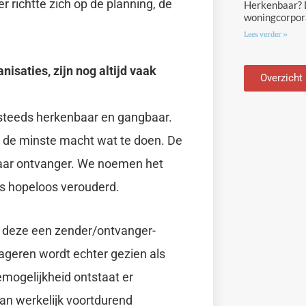
richtte zich op de planning, de
Herkenbaar? D
woningcorpora
Lees verder »
isaties, zijn nog altijd vaak
Overzicht
steeds herkenbaar en gangbaar.
t de minste macht wat te doen. De
naar ontvanger. We noemen het
els hopeloos verouderd.
eft deze een zender/ontvanger-
eageren wordt echter gezien als
mogelijkheid ontstaat er
an werkelijk voortdurend