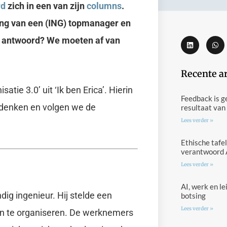
rd
zich in een van zijn
columns
.
ing van een (ING) topmanager en
t antwoord?
We moeten af van
Recente a
tie 3.0’ uit ‘Ik ben Erica’. Hierin
Feedback is g
 denken en volgen we de
resultaat van
Lees verder »
Ethische tafel
verantwoord 
Lees verder »
AI, werk en l
ig ingenieur. Hij stelde een
botsing
Lees verder »
n te organiseren. De werknemers