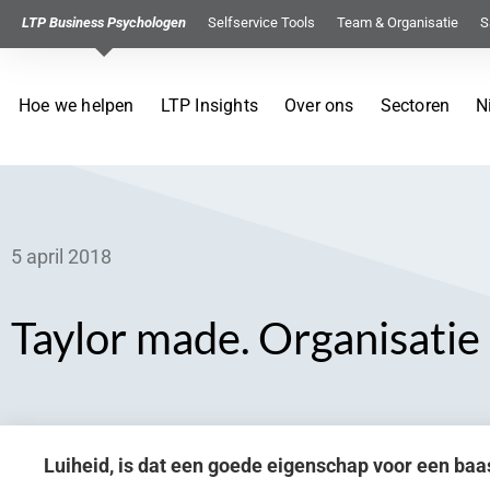
LTP Business Psychologen
Selfservice Tools
Team & Organisatie
S
Hoe we helpen
LTP Insights
Over ons
Sectoren
N
5 april 2018
Taylor made. Organisatie
Luiheid, is dat een goede eigenschap voor een baa