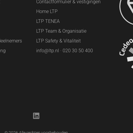
t
Contactformulier & vestigingen
Home LTP
LTP TENEA
LTP Team & Organisatie
deelnemers
LTP Safety & Vitaliteit
ing
info@ltp.nl · 020 30 50 400
© 2026 Alle rechten voorbehouden