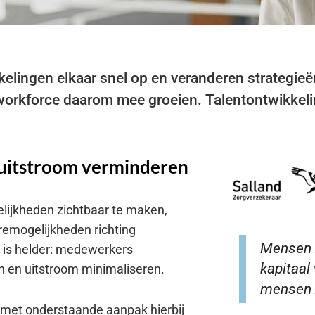
elingen elkaar snel op en veranderen strategieë
 workforce daarom mee groeien. Talentontwikkel
n uitstroom verminderen
lijkheden zichtbaar te maken,
remogelijkheden richting
Mensen z
j is helder: medewerkers
kapitaal
n en uitstroom minimaliseren.
mensen
met onderstaande aanpak hierbij