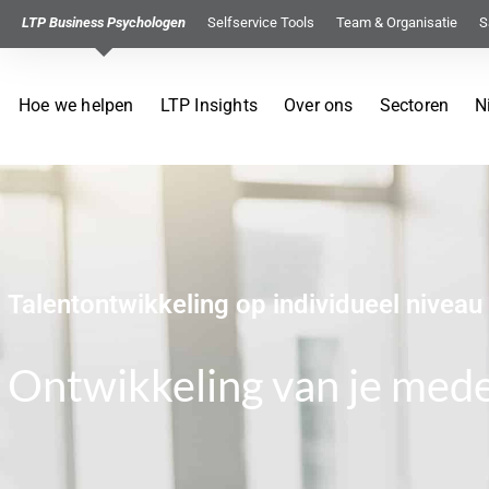
LTP Business Psychologen
Selfservice Tools
Team & Organisatie
S
Hoe we helpen
LTP Insights
Over ons
Sectoren
N
Talentontwikkeling op individueel niveau
Ontwikkeling van je med