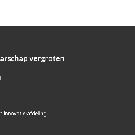
aarschap vergroten
l
 innovatie-afdeling