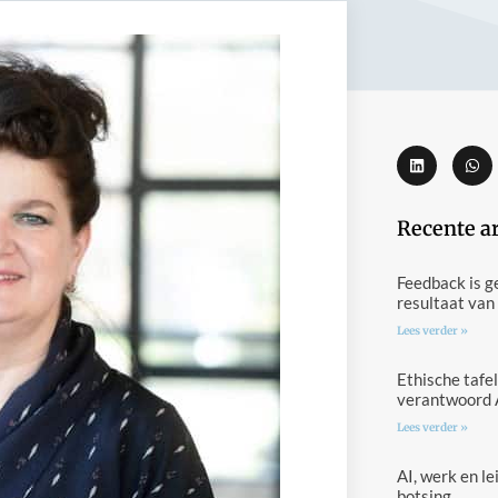
Recente a
Feedback is g
resultaat van
Lees verder »
Ethische tafel
verantwoord 
Lees verder »
AI, werk en l
botsing