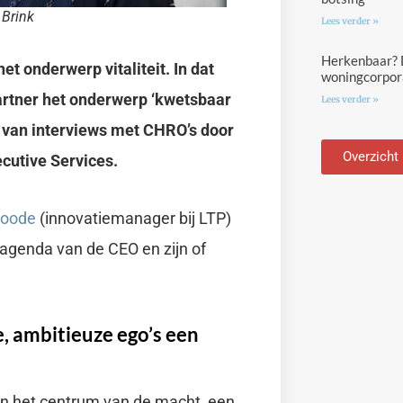
 Brink
Lees verder »
Herkenbaar? D
t onderwerp vitaliteit. In dat
woningcorpora
artner het onderwerp ‘kwetsbaar
Lees verder »
 van interviews met CHRO’s door
Overzicht
cutive Services.
Joode
(innovatiemanager bij LTP)
 agenda van de CEO en zijn of
, ambitieuze ego’s een
 in het centrum van de macht, een