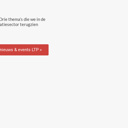
rie thema’s die we in de
tiesector terugzien
 nieuws & events LTP »