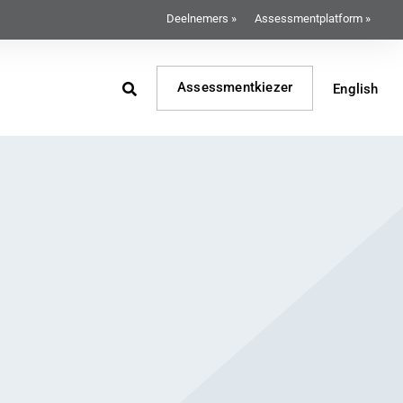
Deelnemers »
Assessmentplatform »
Assessmentkiezer
English