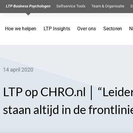
LTP Business Psychologen
Selfservice Tools
Team & Organisatie
S
Hoe we helpen
LTP Insights
Over ons
Sectoren
N
14 april 2020
LTP op CHRO.nl │ “Leider
staan altijd in de frontlini