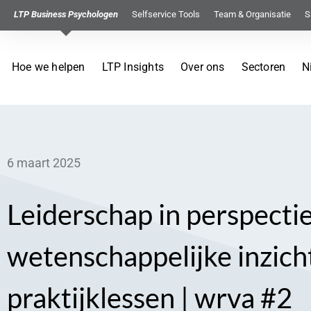
LTP Business Psychologen
Selfservice Tools
Team & Organisatie
S
Hoe we helpen
LTP Insights
Over ons
Sectoren
N
6 maart 2025
Leiderschap in perspectie
wetenschappelijke inzich
praktijklessen | wrva #2