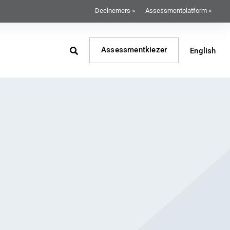
Deelnemers »
Assessmentplatform »
Assessmentkiezer
English