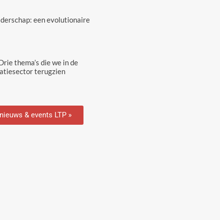
eiderschap: een evolutionaire
rie thema’s die we in de
tiesector terugzien
 nieuws & events LTP »