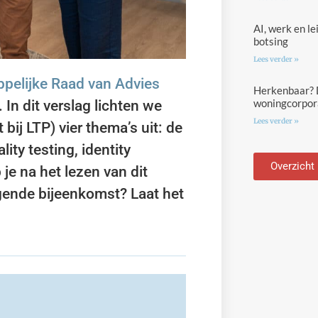
AI, werk en l
botsing
Lees verder »
pelijke Raad van Advies
Herkenbaar? D
woningcorpora
 In dit verslag lichten we
Lees verder »
bij LTP) vier thema’s uit: de
lity testing, identity
Overzicht
 je na het lezen van dit
lgende bijeenkomst? Laat het