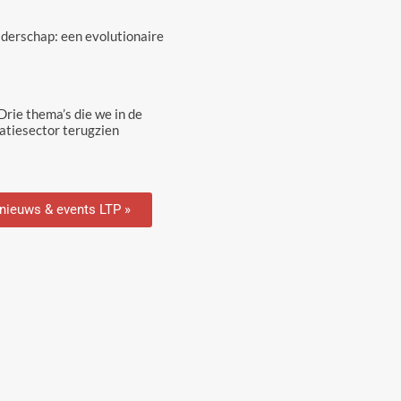
eiderschap: een evolutionaire
rie thema’s die we in de
tiesector terugzien
 nieuws & events LTP »