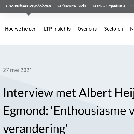
LTP Business Psychologen
Selfservice Tools
Team & Organisatie
S
Hoe we helpen
LTP Insights
Over ons
Sectoren
N
27 mei 2021
Interview met Albert Hei
Egmond: ‘Enthousiasme v
verandering’