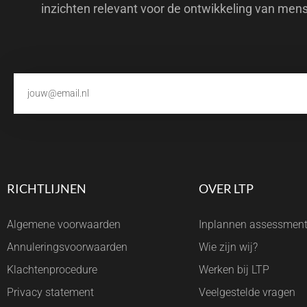
inzichten relevant voor de ontwikkeling van men
RICHTLIJNEN
OVER LTP
Algemene voorwaarden
Inplannen assessmen
Annuleringsvoorwaarden
Wie zijn wij?
Klachtenprocedure
Werken bij LTP
Privacy statement
Veelgestelde vragen