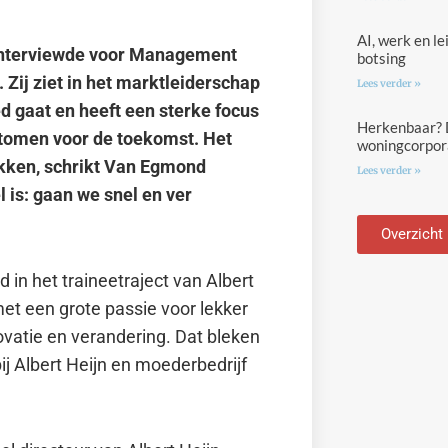
AI, werk en l
 interviewde voor Management
botsing
. Zij ziet in het marktleiderschap
Lees verder »
d gaat en heeft een sterke focus
Herkenbaar? D
tomen voor de toekomst. Het
woningcorpora
ekken, schrikt Van Egmond
Lees verder »
el is: gaan we snel en ver
Overzicht
in het traineetraject van Albert
et een grote passie voor lekker
ovatie en verandering. Dat bleken
ij Albert Heijn en moederbedrijf