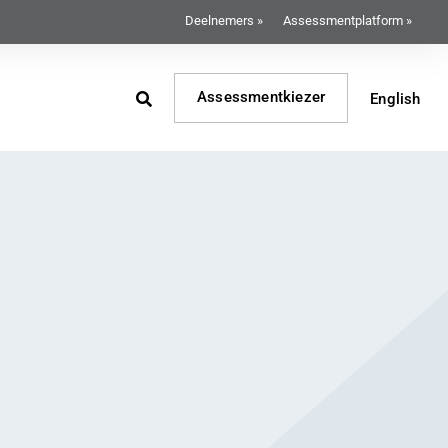
Deelnemers »
Assessmentplatform »
Assessmentkiezer
English