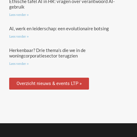
Ethische tafel AI in HR: vragen over verantwoord AI-
gebruik
Lees verder »
AI, werk en leiderschap: een evolutionaire botsing
Lees verder »
Herkenbaar? Drie thema’s die we in de
woningcorporatiesector terugzien
Lees verder »
Overzicht nieuws & events LTP »