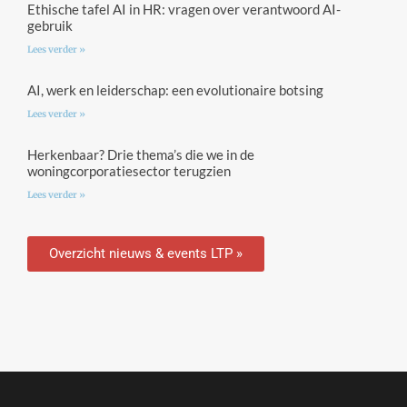
Ethische tafel AI in HR: vragen over verantwoord AI-
gebruik
Lees verder »
AI, werk en leiderschap: een evolutionaire botsing
Lees verder »
Herkenbaar? Drie thema’s die we in de
woningcorporatiesector terugzien
Lees verder »
Overzicht nieuws & events LTP »