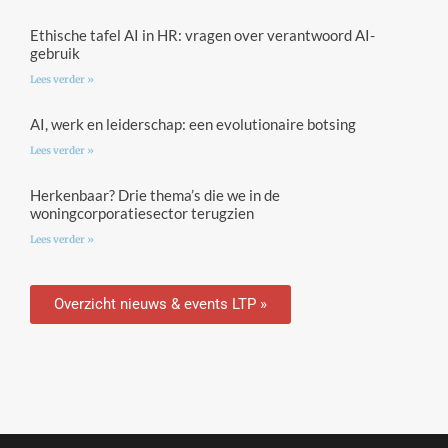
Ethische tafel AI in HR: vragen over verantwoord AI-
gebruik
Lees verder »
AI, werk en leiderschap: een evolutionaire botsing
Lees verder »
Herkenbaar? Drie thema’s die we in de
woningcorporatiesector terugzien
Lees verder »
Overzicht nieuws & events LTP »