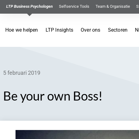
LTP Business Psychologen
Selfservice Tools
Team & Organisatie
S
Hoe we helpen
LTP Insights
Over ons
Sectoren
N
5 februari 2019
Be your own Boss!