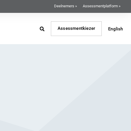
Deelnemers »
Assessmentplatform »
Assessmentkiezer
English