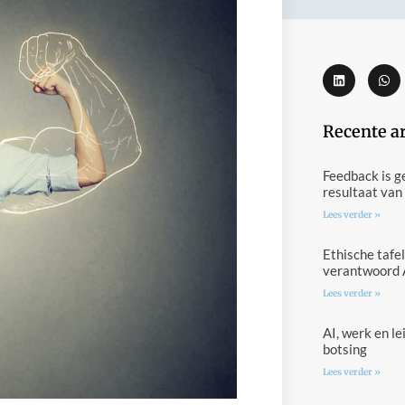
Recente a
Feedback is g
resultaat van
Lees verder »
Ethische tafel
verantwoord 
Lees verder »
AI, werk en l
botsing
Lees verder »