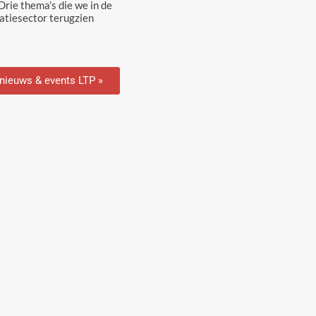
rie thema’s die we in de
tiesector terugzien
 nieuws & events LTP »