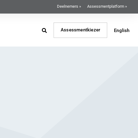
Deelnemers »
Assessmentplatform »
Assessmentkiezer
English