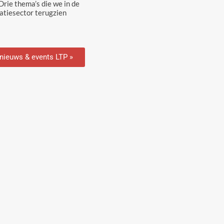
rie thema’s die we in de
tiesector terugzien
 nieuws & events LTP »