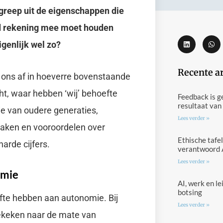
 greep uit de eigenschappen die
oed rekening mee moet houden
genlijk wel zo?
Recente a
j ons af in hoeverre bovenstaande
ht, waar hebben ‘wij’ behoefte
Feedback is g
resultaat van
ie van oudere generaties,
Lees verder »
raken en vooroordelen over
Ethische tafel
arde cijfers.
verantwoord 
Lees verder »
omie
AI, werk en l
botsing
efte hebben aan autonomie. Bij
Lees verder »
ekeken naar de mate van