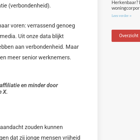
Herkenbaar? D
atie (verbondenheid).
woningcorpora
Lees verder »
 naar voren: verrassend genoeg
 media. Uit onze data blijkt
Overzicht
hebben aan verbondenheid. Maar
 en meer senior werknemers.
ffiliatie en minder door
e X.
r aandacht zouden kunnen
n dat zij jonge mensen vrijheid