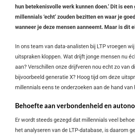
hun betekenisvolle werk kunnen doen.’ Dit is een
millennials ‘echt’ zouden bezitten en waar je g
wanneer je deze mensen aanneemt. Maar is dit ei
In ons team van data-analisten bij LTP vroegen wi
uitspraken kloppen. Wat drijft jonge mensen nu éc
aan? Verschillen onze drijfveren nou echt zo van d
bijvoorbeeld generatie X? Hoog tijd om deze uitsp
millennials eens te onderzoeken aan de hand van h
Behoefte aan verbondenheid en auton
Er wordt steeds gezegd dat millennials veel beho
het analyseren van de LTP-database, is daarom g