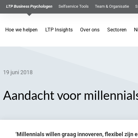
LTP Business Psychologen
Selfservice Tools
Team & Organisatie
S
Hoe we helpen
LTP Insights
Over ons
Sectoren
N
19 juni 2018
Aandacht voor millennial
‘Millennials willen graag innoveren, flexibel zij